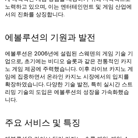
노력하고 있으며, 이는 엔터테인먼트 및 게임 산업에
서의 진화를 상징합니다.
에볼루션의 기원과 발전
에볼루션은 2006년에 설립된 스웨덴의 게임 기술 기
업으로, 초기에는 비디오 슬롯과 같은 전통적인 카지
노 게임 제공에 주력했습니다. 이후 라이브 카지노 게
임에 집중하면서 온라인 카지노 시장에서의 입지를
확장하였습니다. 다양한 기술 발전, 특히 실시간 스트
리밍 기술의 도입은 에볼루션의 성장을 가속화했습
니다.
주요 서비스 및 특징