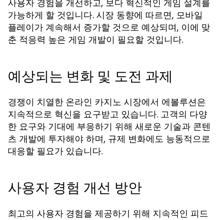
사용자 경험을 개선하고, 보다 혁신적인 게임 설계를
가능하게 할 것입니다. 시장 동향에 따르면, 모바일
플레이가 계속해서 증가할 것으로 예상되며, 이에 맞
춘 적응력 높은 게임 개발이 필요할 것입니다.
예상되는 변화 및 도전 과제
경쟁이 치열한 온라인 카지노 시장에서 에볼루션은
지속적으로 혁신을 요구받고 있습니다. 고객의 다양
한 요구와 기대에 부응하기 위해 새로운 기술과 콘텐
츠 개발에 투자해야 하며, 규제 변화에도 능동적으로
대응할 필요가 있습니다.
사용자 경험 개선 방안
최고의 사용자 경험을 제공하기 위해 지속적인 피드