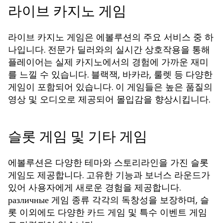
라이브 카지노 게임
라이브 카지노 게임은 에볼루션의 주요 서비스 중 하
나입니다. 전문가 딜러와의 실시간 상호작용을 통해
플레이어는 실제 카지노에서의 경험에 가까운 재미
를 느낄 수 있습니다. 블랙잭, 바카라, 룰렛 등 다양한
게임이 포함되어 있습니다. 이 게임들은 높은 품질의
영상 및 오디오로 제공되어 몰입감을 향상시킵니다.
슬롯 게임 및 기타 게임
에볼루션은 다양한 테마와 스토리라인을 가진 슬롯
게임도 제공합니다. 고유한 기능과 보너스 라운드가
있어 사용자에게 새로운 경험을 제공합니다.
различные 게임 종류 각각의 독창성을 보장하며, 슬
롯 이외에도 다양한 카드 게임 및 특수 이벤트 게임