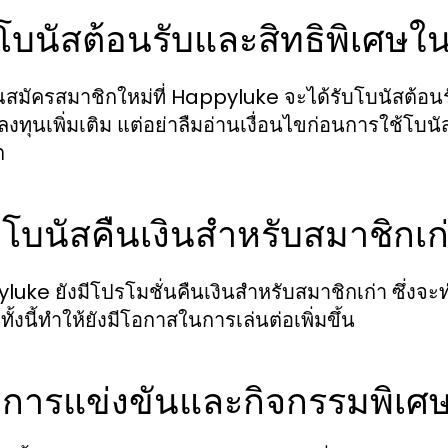
 โบนัสต้อนรับและสิทธิพิเศษ
ุณสมัครสมาชิกใหม่ที่ Happyluke จะได้รับโบนัสต้อนรับ
นลงทุนเพิ่มเติม แต่อย่าลืมอ่านเงื่อนไขก่อนการใช้โบน
ต
 โบนัสคืนเงินสำหรับสมาชิกเก
uke ยังมีโปรโมชั่นคืนเงินสำหรับสมาชิกเก่า ซึ่งจะ
ทั้งนี้ทำให้ยังมีโอกาสในการเล่นต่อเพิ่มขึ้น
 การแข่งขันและกิจกรรมพิเ