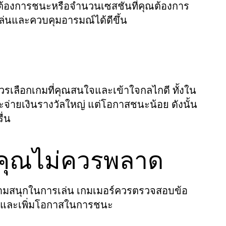
ี่ต้องการชนะหรือจำนวนเซสชันที่คุณต้องการ
ล่นและควบคุมอารมณ์ได้ดีขึ้น
วรเลือกเกมที่คุณสนใจและเข้าใจกลไกดี ทั้งใน
จ่ายเงินรางวัลใหญ่ แต่โอกาสชนะน้อย ดังนั้น
ื่น
ี่คุณไม่ควรพลาด
วามสนุกในการเล่น เกมเมอร์ควรตรวจสอบข้อ
ึ้นและเพิ่มโอกาสในการชนะ