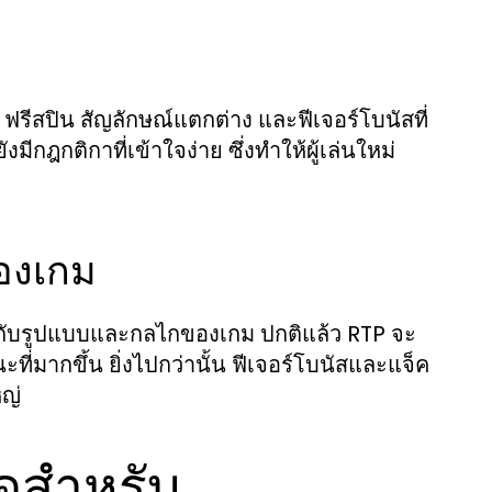
ฟรีสปิน สัญลักษณ์แตกต่าง และฟีเจอร์โบนัสที่
งมีกฎกติกาที่เข้าใจง่าย ซึ่งทำให้ผู้เล่นใหม่
ของเกม
ยู่กับรูปแบบและกลไกของเกม ปกติแล้ว RTP จะ
ะที่มากขึ้น ยิ่งไปกว่านั้น ฟีเจอร์โบนัสและแจ็ค
หญ่
สุดสำหรับ