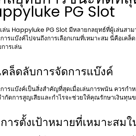
ppyluke PG Slot
ล่น Happyluke PG Slot มีหลายกลยุทธ์ที่ผู้เล่นสา
การแบ๊งค์ไปจนถึงการเลือกเกมที่เหมาะสม นี่คือเคล็
บการเล่น
 เคล็ดลับการจัดการแบ๊งค์
การแบ๊งค์เป็นสิ่งสำคัญที่สุดเมื่อเล่นการพนัน คว
ดจำกัดการสูญเสียและกำไรจะช่วยให้คุณรักษาเงินทุ
 การตั้งเป้าหมายที่เหมาะสมใ