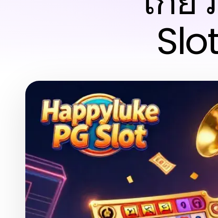
เกี่
Slo