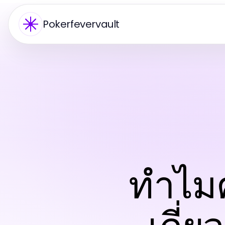
Pokerfevervault
ทำไมค