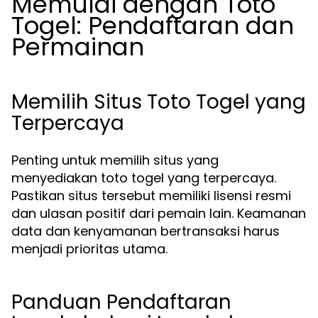
Memulai dengan Toto
Togel: Pendaftaran dan
Permainan
Memilih Situs Toto Togel yang
Terpercaya
Penting untuk memilih situs yang
menyediakan toto togel yang terpercaya.
Pastikan situs tersebut memiliki lisensi resmi
dan ulasan positif dari pemain lain. Keamanan
data dan kenyamanan bertransaksi harus
menjadi prioritas utama.
Panduan Pendaftaran