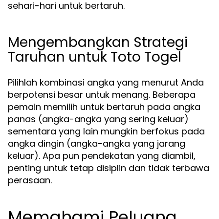
sehari-hari untuk bertaruh.
Mengembangkan Strategi
Taruhan untuk Toto Togel
Pilihlah kombinasi angka yang menurut Anda
berpotensi besar untuk menang. Beberapa
pemain memilih untuk bertaruh pada angka
panas (angka-angka yang sering keluar)
sementara yang lain mungkin berfokus pada
angka dingin (angka-angka yang jarang
keluar). Apa pun pendekatan yang diambil,
penting untuk tetap disiplin dan tidak terbawa
perasaan.
Memahami Peluang