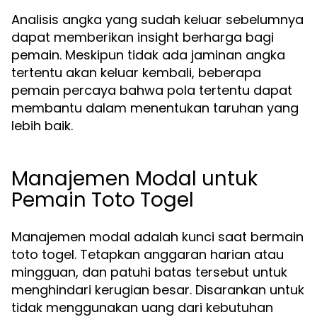
Analisis angka yang sudah keluar sebelumnya
dapat memberikan insight berharga bagi
pemain. Meskipun tidak ada jaminan angka
tertentu akan keluar kembali, beberapa
pemain percaya bahwa pola tertentu dapat
membantu dalam menentukan taruhan yang
lebih baik.
Manajemen Modal untuk
Pemain Toto Togel
Manajemen modal adalah kunci saat bermain
toto togel. Tetapkan anggaran harian atau
mingguan, dan patuhi batas tersebut untuk
menghindari kerugian besar. Disarankan untuk
tidak menggunakan uang dari kebutuhan