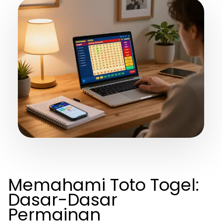
Memahami Toto Togel:
Dasar-Dasar
Permainan