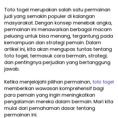
Toto togel merupakan salah satu permainan
judi yang semakin populer di kalangan
masyarakat. Dengan konsep menebak angka,
permainan ini menawarkan berbagai macam
peluang untuk bisa menang, tergantung pada
kemampuan dan strategi pemain. Dalam
artikel ini, kita akan mengupas tuntas tentang
toto togel, termasuk cara bermain, strategi,
dan pentingnya perjudian yang bertanggung
jawab.
Ketika menjelajahi pilihan permainan,
toto togel
memberikan wawasan komprehensif bagi
para pemain yang ingin meningkatkan
pengalaman mereka dalam bermain. Mari kita
mulai dari pemahaman dasar tentang
permainan ini.