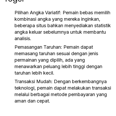
Pilihan Angka Variatif:
Pemain bebas memilih
kombinasi angka yang mereka inginkan,
beberapa situs bahkan menyediakan statistik
angka keluar sebelumnya untuk membantu
analisis.
Pemasangan Taruhan:
Pemain dapat
memasang taruhan sesuai dengan jenis
permainan yang dipilih, ada yang
menawarkan peluang lebih tinggi dengan
taruhan lebih kecil.
Transaksi Mudah:
Dengan berkembangnya
teknologi, pemain dapat melakukan transaksi
melalui berbagai metode pembayaran yang
aman dan cepat.