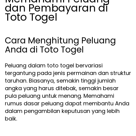
dan Pembayaran di
Toto Togel
Cara Menghitung Peluang
Anda di Toto Togel
Peluang dalam toto togel bervariasi
tergantung pada jenis permainan dan struktur
taruhan. Biasanya, semakin tinggi jumlah
angka yang harus ditebak, semakin besar
pula peluang untuk menang. Memahami
rumus dasar peluang dapat membantu Anda
dalam pengambilan keputusan yang lebih
baik.