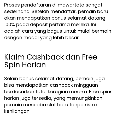
Proses pendaftaran di mawartoto sangat
sederhana. Setelah mendaftar, pemain baru
akan mendapatkan bonus selamat datang
100% pada deposit pertama mereka. Ini
adalah cara yang bagus untuk mulai bermain
dengan modal yang lebih besar.
Klaim Cashback dan Free
Spin Harian
Selain bonus selamat datang, pemain juga
bisa mendapatkan cashback mingguan
berdasarkan total kerugian mereka. Free spins
harian juga tersedia, yang memungkinkan
pemain mencoba slot baru tanpa risiko
kehilangan.