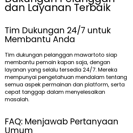
dan Layanan Terbaik
Tim Dukungan 24/7 untuk
Membantu Anda
Tim dukungan pelanggan mawartoto siap
membantu pemain kapan saja, dengan
layanan yang selalu tersedia 24/7. Mereka
mempunyai pengetahuan mendalam tentang
semua aspek permainan dan platform, serta
cepat tanggap dalam menyelesaikan
masalah.
FAQ: Menjawab Pertanyaan
Umum