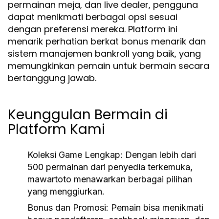
permainan meja, dan live dealer, pengguna
dapat menikmati berbagai opsi sesuai
dengan preferensi mereka. Platform ini
menarik perhatian berkat bonus menarik dan
sistem manajemen bankroll yang baik, yang
memungkinkan pemain untuk bermain secara
bertanggung jawab.
Keunggulan Bermain di
Platform Kami
Koleksi Game Lengkap:
Dengan lebih dari
500 permainan dari penyedia terkemuka,
mawartoto menawarkan berbagai pilihan
yang menggiurkan.
Bonus dan Promosi:
Pemain bisa menikmati