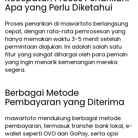
Apa yang Perlu Diketahui
Proses penarikan di mawartoto berlangsung
cepat, dengan rata-rata pemrosesan yang
hanya memakan waktu 3-5 menit setelah
permintaan diajukan. Ini adalah salah satu
fitur yang sangat dihargai oleh para pemain
yang ingin menarik kemenangan mereka
segera.
Berbagai Metode
Pembayaran yang Diterima
mawartoto mendukung berbagai metode
pembayaran, termasuk transfer bank lokal, e-
wallet seperti OVO dan GoPay, serta opsi