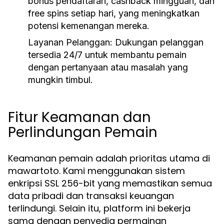
bonus pendaftaran, cashback mingguan, dan
free spins setiap hari, yang meningkatkan
potensi kemenangan mereka.
Layanan Pelanggan:
Dukungan pelanggan
tersedia 24/7 untuk membantu pemain
dengan pertanyaan atau masalah yang
mungkin timbul.
Fitur Keamanan dan
Perlindungan Pemain
Keamanan pemain adalah prioritas utama di
mawartoto. Kami menggunakan sistem
enkripsi SSL 256-bit yang memastikan semua
data pribadi dan transaksi keuangan
terlindungi. Selain itu, platform ini bekerja
sama dengan penyedia permainan